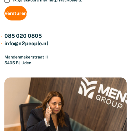
Ik ga akkoord met het
privacybeleid
.
085 020 0805
info@n2people.nl
Mandenmakerstraat 11
5405 BJ Uden