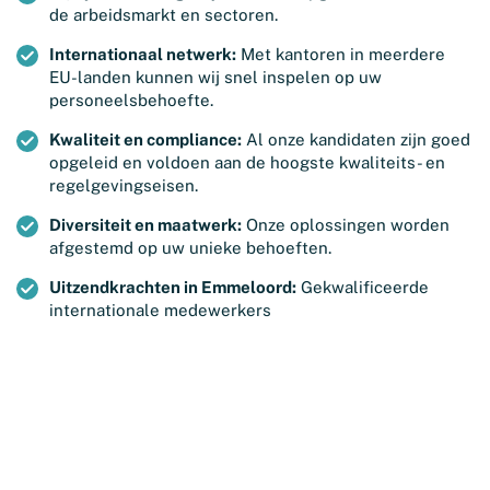
de arbeidsmarkt en sectoren.
Internationaal netwerk:
Met kantoren in meerdere
EU-landen kunnen wij snel inspelen op uw
personeelsbehoefte.
Kwaliteit en compliance:
Al onze kandidaten zijn goed
opgeleid en voldoen aan de hoogste kwaliteits- en
regelgevingseisen.
Diversiteit en maatwerk:
Onze oplossingen worden
afgestemd op uw unieke behoeften.
Uitzendkrachten in Emmeloord:
Gekwalificeerde
internationale medewerkers
Dankzij ons uitgebreide Europese netwerk leveren wij
arbeidskrachten uit diverse landen, zoals Polen,
Hongarije, Portugal en Roemenië. Onze medewerkers zijn
getraind en voorbereid om direct aan de slag te gaan in
uw organisatie.