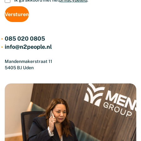
Ik ga akkoord met het
privacybeleid
.
085 020 0805
info@n2people.nl
Mandenmakerstraat 11
5405 BJ Uden