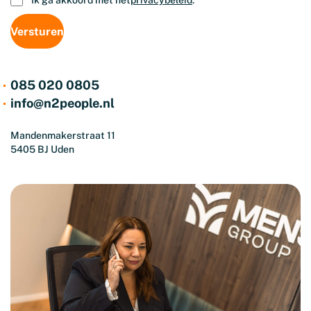
Ik ga akkoord met het
privacybeleid
.
085 020 0805
info@n2people.nl
Mandenmakerstraat 11
5405 BJ Uden