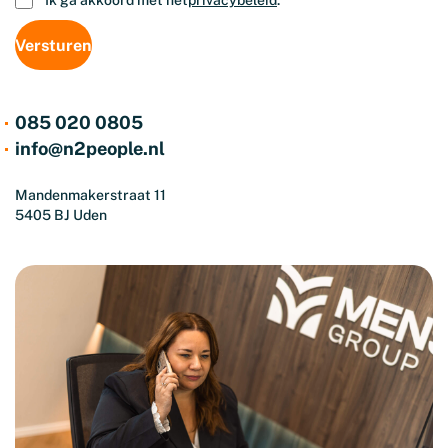
Ik ga akkoord met het
privacybeleid
.
085 020 0805
info@n2people.nl
Mandenmakerstraat 11
5405 BJ Uden