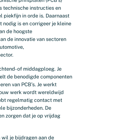
ronische printplaten (PCB’s)
 technische instructies en
 piekfijn in orde is. Daarnaast
nodig is en corrigeer je kleine
aan de hoogste
aan de innovatie van sectoren
utomotive,
ector.
chtend- of middagploeg. Je
amelt de benodigde componenten
eren van PCB’s. Je werkt
jouw werk wordt wereldwijd
hebt regelmatig contact met
ele bijzonderheden. De
n zorgen dat je op vrijdag
n wil je bijdragen aan de