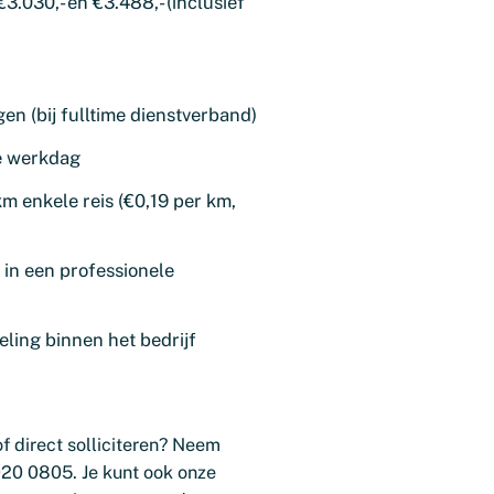
3.030,- en €3.488,- (inclusief
n (bij fulltime dienstverband)
te werkdag
m enkele reis (€0,19 per km,
in een professionele
eling binnen het bedrijf
f direct solliciteren? Neem
020 0805. Je kunt ook onze