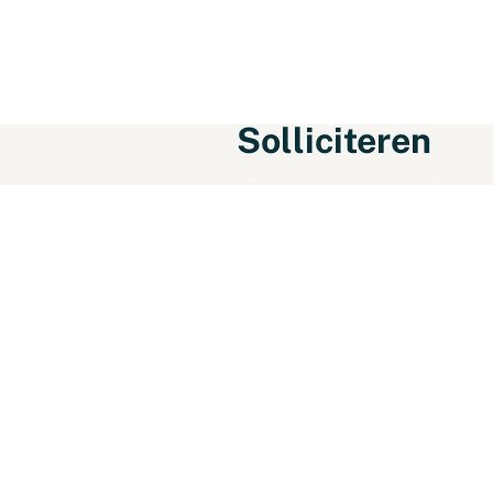
Solliciteren
Klaar voor jouw nieuwe baan? La
Solliciteer voor:
Elektr
Persoonsgegevens
Voornaam
Tussenvoegsel