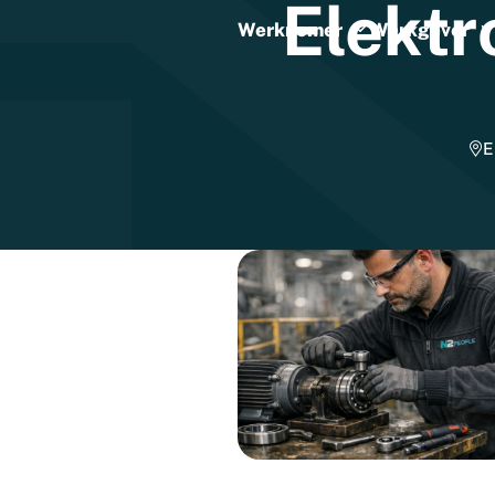
Elektr
Werknemer
Werkgever
E