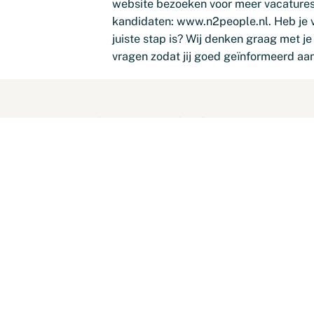
website bezoeken voor meer vacatures
kandidaten:
www.n2people.nl
. Heb je 
juiste stap is? Wij denken graag met j
vragen zodat jij goed geïnformeerd aan
at je gegevens achter en wij regelen de rest.
onica monteur PCB – 2 ploegen