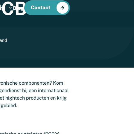
PCB
–
2
Contact
ns
Blog
aand
ektronische componenten? Kom
endienst bij een internationaal
et hightech producten en krijg
kgebied.