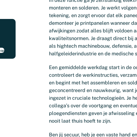
In deze functie ga je zelfstandig elekt
monteren en solderen. Je werkt volgens
tekening, en zorgt ervoor dat elk paneel
demonteer je printpanelen wanneer dat 
afwijkingen zodat alles blijft voldoen 
kwaliteitsnormen. Je draagt direct bij 
als hightech machinebouw, defensie, a
 op
halfgeleiderindustrie en de medische s
Een gemiddelde werkdag start in de o
controleert de werkinstructies, verz
en begint met het assembleren en sold
geconcentreerd en nauwkeurig, want 
ingezet in cruciale technologieën. Je 
collega’s over de voortgang en eventu
ploegendiensten geven je afwisseling e
nooit laat thuis hoeft te zijn.
Ben jij secuur, heb je een vaste hand e