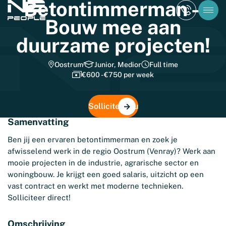
Betontimmerman –
Bouw mee aan
duurzame projecten!
Oostrum
Junior, Medior
Full time
€600 - €750 per week
Solliciteer nu
Samenvatting
Ben jij een ervaren betontimmerman en zoek je
afwisselend werk in de regio Oostrum (Venray)? Werk aan
mooie projecten in de industrie, agrarische sector en
woningbouw. Je krijgt een goed salaris, uitzicht op een
vast contract en werkt met moderne technieken.
Solliciteer direct!
Omschrijving