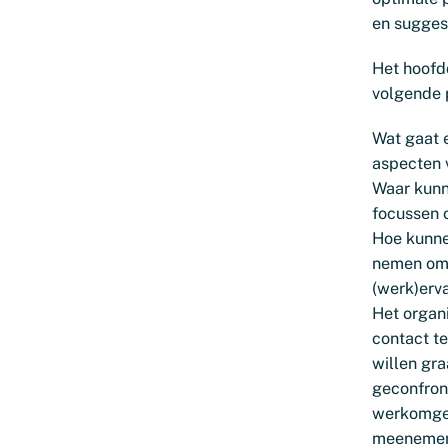
en sugges
Het hoofdd
volgende 
Wat gaat 
aspecten 
Waar kunn
focussen 
Hoe kunne
nemen om 
(werk)erv
Het organi
contact t
willen gr
geconfron
werkomgev
meenemen 