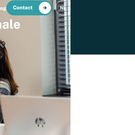
Contact
log
NL
nale