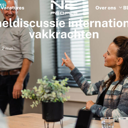
IKEL
Vacatures
Over ons
B
eldiscussie
internatio
vakkrachten
: 2 min