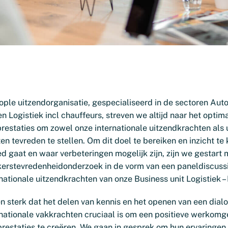
ple uitzendorganisatie, gespecialiseerd in de sectoren Auto
n Logistiek incl chauffeurs, streven we altijd naar het optim
restaties om zowel onze internationale uitzendkrachten als 
en tevreden te stellen. Om dit doel te bereiken en inzicht te k
d gaat en waar verbeteringen mogelijk zijn, zijn we gestart 
rstevredenheidonderzoek in de vorm van een paneldiscuss
nationale uitzendkrachten van onze Business unit Logistiek –
n sterk dat het delen van kennis en het openen van een dial
rnationale vakkrachten cruciaal is om een positieve werkomg
prestaties te creëren. We gaan in gesprek om hun ervaringen