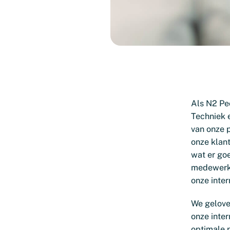
Als N2 Peo
Techniek e
van onze p
onze klant
wat er goe
medewerke
onze inter
We gelove
onze inte
optimale 