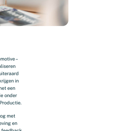
motive –
aliseren
uiteraard
rijgen in
met een
ie onder
 Productie.
oog met
eving en
, feedback