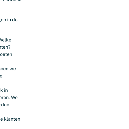
gen in de
Welke
hten?
moeten
nnen we
ke
k in
oren. We
orden
e klanten