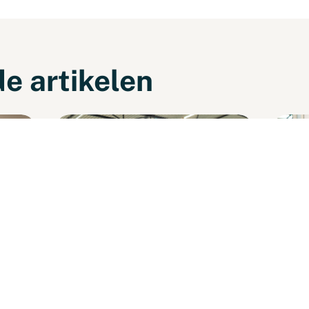
e artikelen
KENNISARTIKEL
KENNISAR
loer:
Personeelstekort productie:
Kost