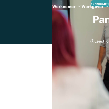
KENNISART
Werknemer
Werkgever
Pan
Leestijd