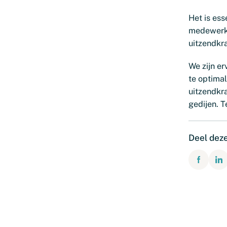
Het is es
medewerke
uitzendkra
We zijn e
te optima
uitzendkr
gedijen. 
Deel dez