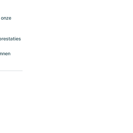
 onze
prestaties
unnen